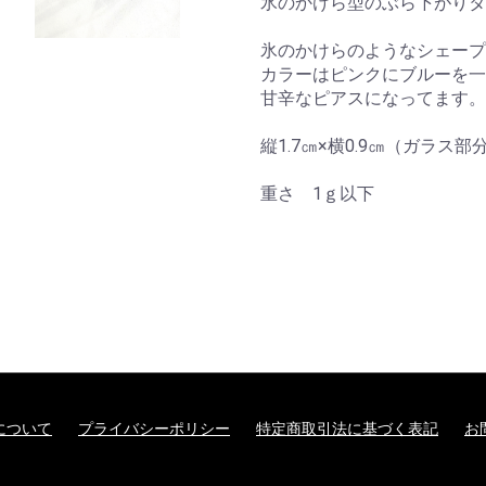
氷のかけら型のぶら下がりタ
氷のかけらのようなシェープ
カラーはピンクにブルーを一
甘辛なピアスになってます。
縦1.7㎝×横0.9㎝（ガラス部
重さ 1ｇ以下
について
プライバシーポリシー
特定商取引法に基づく表記
お