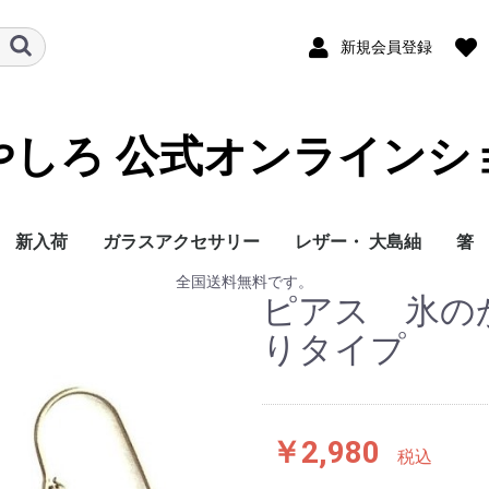
新規会員登録
やしろ 公式オンラインシ
新入荷
ガラスアクセサリー
レザー・ 大島紬
箸
全国送料無料です。
人気商品（ガラス）
ピアス
イヤリング
プチペンダント
革ひもチョーカー
ろうびき紐ペンダント
大島紬 リバーシブル
大島紬 エコバッグ
人気商品（レザー）
ラウンド型長財布
L字型長財布
二つ折り財布
小銭入れ
メガネケース
ショルダー
ポシェット
リュック 小
リュック 大
トート 大
トート 小
二つ折りカード入れ
エナメルクロコバケツ
鹿革
夫
や
金
猫
ピアス 氷の
フリーサイズベスト
（名刺入れ）
型バッグ
りタイプ
￥2,980
税込