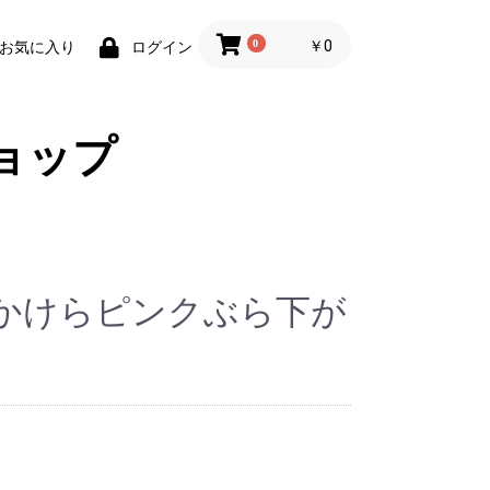
0
￥0
お気に入り
ログイン
ョップ
婦箸（桐箱入）
しろ貝
の魚
さんぽ
かけらピンクぶら下が